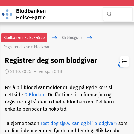
Blodbanken
Helse-Førde
Blodbanken Helse-Førde
Bli blodgivar
Registrer deg som blodgivar
Registrer deg som blodgivar
21.10.2025
•
Versjon 0.13
Kriterier
for
For å bli blodgivar melder du deg på Røde kors si
å
bli
nettside
GiBlod.no
. Du får time til informasjon og
blodgivar
registrering frå den aktuelle blodbanken. Det kan i
enkelte periodar ta noko tid.
Test
deg
Ta gjerne testen
Test deg sjølv. Kan eg bli blodgivar?
som
sjølv.
du finn i denne appen før du melder deg. Slik kan du
Kan