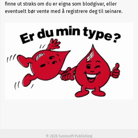
eg
finne ut straks om du er eigna som blodgivar, eller
bli
eventuelt bør vente med å registrere deg til seinare.
blodgivar?
Registrer
deg
som
blodgivar
© 2026 Sunnsoft Publishing