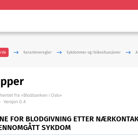
ørde
Karanteneregler
Sykdommer og risikosituasjoner
A
pper
hentet fra «Blodbanken i Oslo»
•
Versjon 0.4
NE FOR BLODGIVNING ETTER NÆRKONTA
JENNOMGÅTT SYKDOM