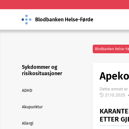
Blodbanken Helse-Førde
Blodbanken Helse-F
Sykdommer og
Apeko
risikosituasjoner
Dette emnet er 
ADHD
21.10.2025
Akupunktur
KARANTE
ETTER G
Allergi