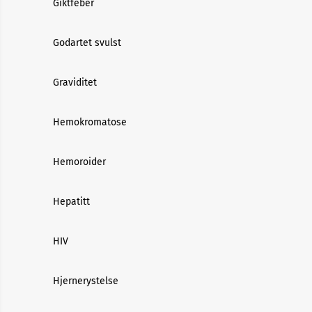
Giktfeber
Godartet svulst
Graviditet
Hemokromatose
Hemoroider
Hepatitt
HIV
Hjernerystelse