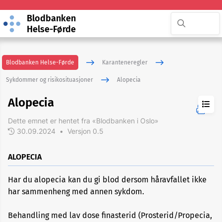
Blodbanken
Helse-Førde
Blodbanken Helse-Førde
Karanteneregler
Sykdommer og risikosituasjoner
Alopecia
Alopecia
Dette emnet er hentet fra «Blodbanken i Oslo»
30.09.2024
•
Versjon 0.5
ADHD
ALOPECIA
Akupunktur
Har du alopecia kan du gi blod dersom håravfallet ikke
har sammenheng med annen sykdom.
Allergi
Behandling med lav dose finasterid (Prosterid/Propecia,