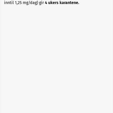
inntil 1,25 mg/dag) gir
4 ukers karantene.
Alopecia
Aneurisme
Angst
og
depresjon
Apekopper
Belastningssykdommer
Benbrudd
Besvimelse