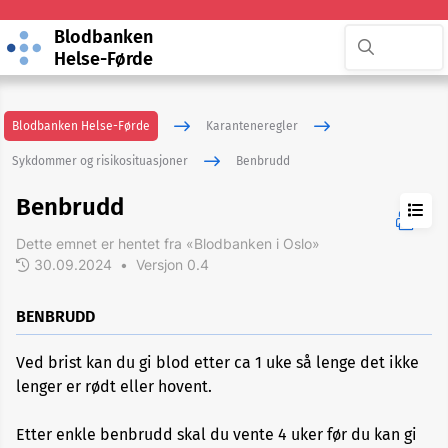
Blodbanken
Helse-Førde
Blodbanken Helse-Førde
Karanteneregler
Sykdommer og risikosituasjoner
Benbrudd
Benbrudd
Dette emnet er hentet fra «Blodbanken i Oslo»
30.09.2024
•
Versjon 0.4
ADHD
BENBRUDD
Akupunktur
Ved brist kan du gi blod etter ca 1 uke så lenge det ikke
lenger er rødt eller hovent.
Allergi
Etter enkle benbrudd skal du vente 4 uker før du kan gi