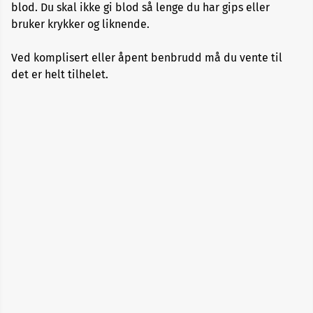
blod. Du skal ikke gi blod så lenge du har gips eller
Alopecia
bruker krykker og liknende.
Aneurisme
Ved komplisert eller åpent benbrudd må du vente til
det er helt tilhelet.
Angst
og
depresjon
Apekopper
Belastningssykdommer
Benbrudd
Besvimelse