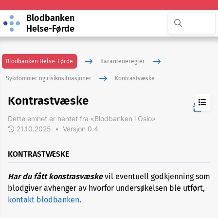
Blodbanken
Helse-Førde
Blodbanken Helse-Førde
Karanteneregler
Sykdommer og risikosituasjoner
Kontrastvæske
Kontrastvæske
Dette emnet er hentet fra «Blodbanken i Oslo»
21.10.2025
•
Versjon 0.4
ADHD
KONTRASTVÆSKE
Akupunktur
Har du fått konstrasvæske
vil eventuell godkjenning som
blodgiver avhenger av hvorfor undersøkelsen ble utført,
Allergi
kontakt blodbanken
.