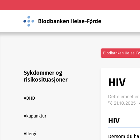
Blodbanken Helse-Førde
Blodbanken Helse-F
Sykdommer og
HIV
risikosituasjoner
Dette emnet er 
ADHD
21.10.2025
Akupunktur
HIV
Allergi
Dersom du har