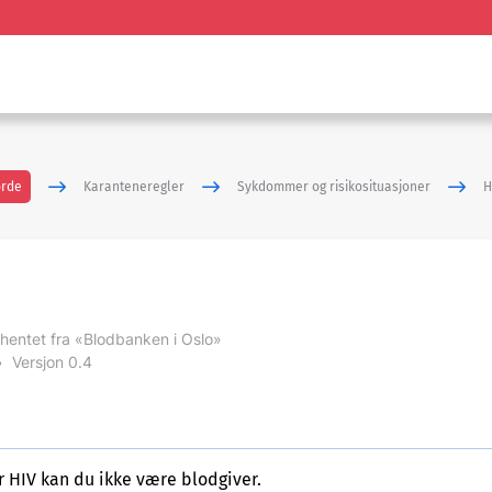
ørde
Karanteneregler
Sykdommer og risikosituasjoner
H
hentet fra «Blodbanken i Oslo»
•
Versjon 0.4
 HIV kan du ikke være blodgiver.