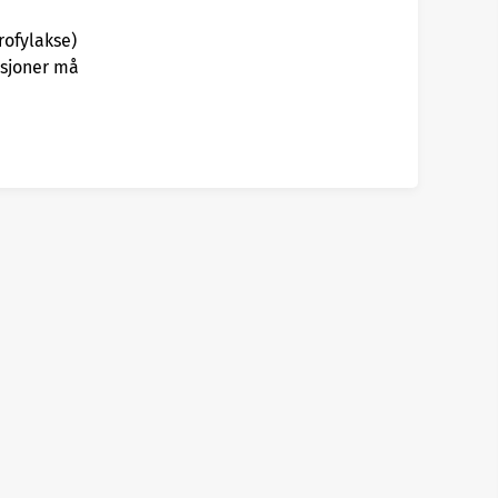
rofylakse)
asjoner må