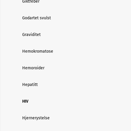
Giktfeber
Godartet svulst
Graviditet
Hemokromatose
Hemoroider
Hepatitt
HIV
Hjernerystelse