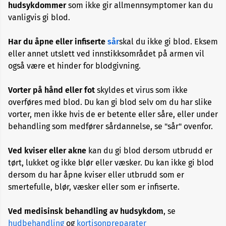
hudsykdommer
som ikke gir allmennsymptomer kan du
Alopecia
vanligvis gi blod.
Aneurisme
Har du åpne eller infiserte
sår
skal du ikke gi blod. Eksem
eller annet utslett ved innstikksområdet på armen vil
også være et hinder for blodgivning.
Angst
og
depresjon
Vorter på hånd eller fot
skyldes et virus som ikke
overføres med blod. Du kan gi blod selv om du har slike
Apekopper
vorter, men ikke hvis de er betente eller såre, eller under
behandling som medfører sårdannelse, se "sår" ovenfor.
Belastningssykdommer
Ved kviser eller akne
kan du gi blod dersom utbrudd er
tørt, lukket og ikke blør eller væsker. Du kan ikke gi blod
Benbrudd
dersom du har åpne kviser eller utbrudd som er
smertefulle, blør, væsker eller som er infiserte.
Besvimelse
Ved medisinsk behandling av hudsykdom
, se
hudbehandling
og
kortisonpreparater