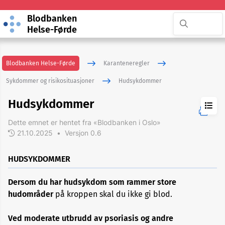
Blodbanken
Helse-Førde
Blodbanken Helse-Førde
Karanteneregler
Sykdommer og risikosituasjoner
Hudsykdommer
Hudsykdommer
Dette emnet er hentet fra «Blodbanken i Oslo»
21.10.2025
•
Versjon 0.6
ADHD
HUDSYKDOMMER
Akupunktur
Dersom du har hudsykdom som rammer store
hudområder
på kroppen skal du ikke gi blod.
Allergi
Ved moderate utbrudd av psoriasis og andre