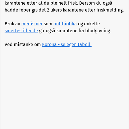
karantene etter at du ble helt frisk. Dersom du også
Alopecia
hadde feber gis det 2 ukers karantene etter friskmelding.
Aneurisme
Bruk av
medisiner
som
antibiotika
og enkelte
smertestillende
gir også karantene fra blodgivning.
Angst
og
Ved mistanke om
Korona - se egen tabell.
depresjon
Apekopper
Belastningssykdommer
Benbrudd
Besvimelse