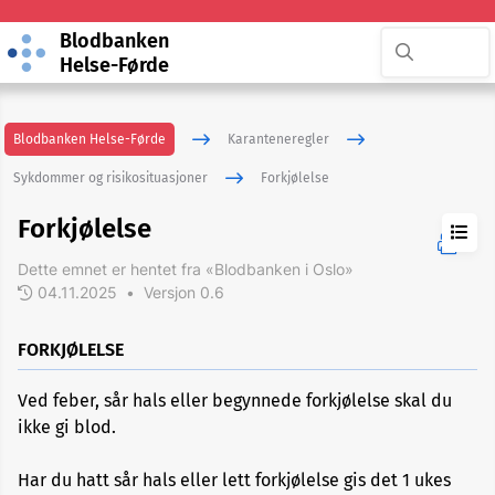
Blodbanken
Helse-Førde
Blodbanken Helse-Førde
Karanteneregler
Sykdommer og risikosituasjoner
Forkjølelse
Forkjølelse
Dette emnet er hentet fra «Blodbanken i Oslo»
04.11.2025
•
Versjon 0.6
ADHD
FORKJØLELSE
Akupunktur
Ved feber, sår hals eller begynnede forkjølelse skal du
ikke gi blod.
Allergi
Har du hatt sår hals eller lett forkjølelse gis det 1 ukes