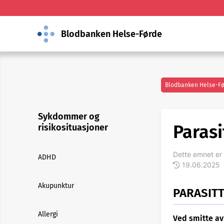
Blodbanken Helse-Førde
Blodbanken Helse-F
Sykdommer og
Parasi
risikosituasjoner
Dette emnet er 
ADHD
19.06.2025
Akupunktur
PARASIT
Allergi
Ved smitte a