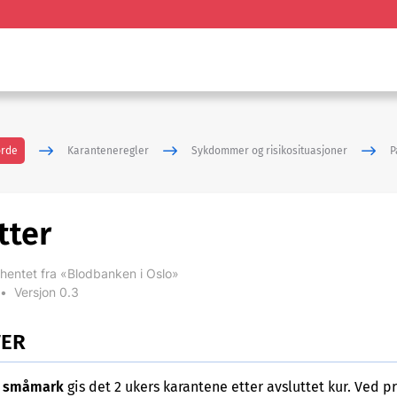
ørde
Karanteneregler
Sykdommer og risikosituasjoner
P
tter
hentet fra «Blodbanken i Oslo»
•
Versjon 0.3
TER
v småmark
gis det 2 ukers karantene etter avsluttet kur. Ved pr