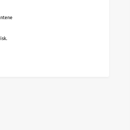
antene
isk.