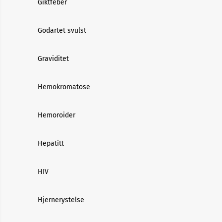
Giktfeber
Godartet svulst
Graviditet
Hemokromatose
Hemoroider
Hepatitt
HIV
Hjernerystelse