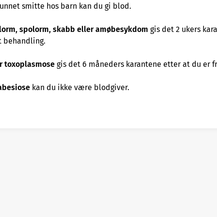
unnet smitte hos barn kan du gi blod.
lorm, spolorm, skabb eller amøbesykdom
gis det 2 ukers kar
t behandling.
r toxoplasmose
gis det 6 måneders karantene etter at du er fr
abesiose
kan du ikke være blodgiver.