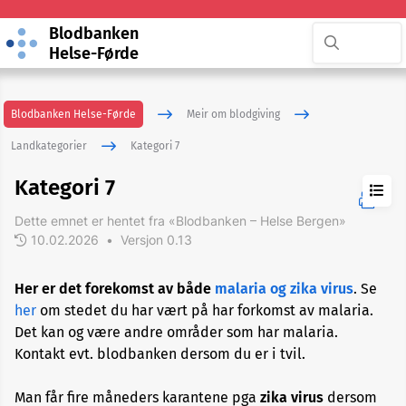
Blodbanken
Helse-Førde
Blodbanken Helse-Førde
Meir om blodgiving
Landkategorier
Kategori 7
Kategori 7
Dette emnet er hentet fra «Blodbanken – Helse Bergen»
Kategori
1
10.02.2026
•
Versjon 0.13
Her er det forekomst av både
malaria og zika virus
. Se
Kategori
2
her
om stedet du har vært på har forkomst av malaria.
Det kan og være andre områder som har malaria.
Kontakt evt. blodbanken dersom du er i tvil.
Kategori
3
Man får fire måneders karantene pga
zika virus
dersom