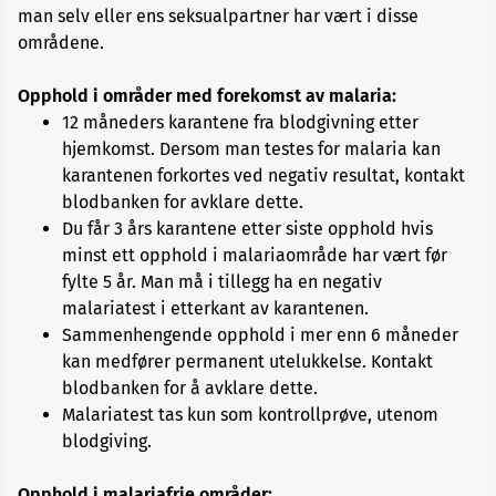
man selv eller ens seksualpartner har vært i disse
Kategori
4
områdene.
Opphold i områder med forekomst av malaria:
Kategori
12 måneders karantene fra blodgivning etter
5
hjemkomst. Dersom man testes for malaria kan
karantenen forkortes ved negativ resultat, kontakt
Kategori
blodbanken for avklare dette.
6
Du får 3 års karantene etter siste opphold hvis
minst ett opphold i malariaområde har vært før
Kategori
fylte 5 år. Man må i tillegg ha en negativ
7
malariatest i etterkant av karantenen.
Sammenhengende opphold i mer enn 6 måneder
kan medfører permanent utelukkelse. Kontakt
blodbanken for å avklare dette.
Malariatest tas kun som kontrollprøve, utenom
blodgiving.
Opphold i malariafrie områder: