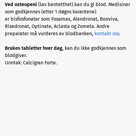
Ved osteopeni
(lav bentetthet) kan du gi blod. Medisiner
Alopecia
som godkjennes (etter 1 døgns karantene)
er bisfosfonater som Fosamax, Alendronat, Bonviva,
Aneurisme
Risedronat, Optinate, Aclasta og Zometa. Andre
preparater må vurderes av blodbanken,
kontakt oss
.
Angst
og
Brukes tabletter hver dag,
kan du ikke godkjennes som
depresjon
blodgiver.
Unntak: Calcigran Forte.
Apekopper
Belastningssykdommer
Benbrudd
Besvimelse