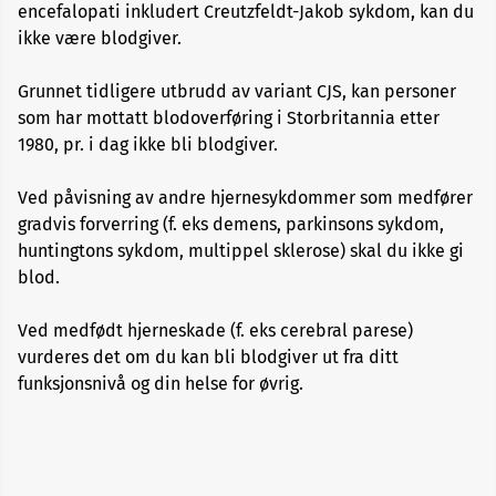
encefalopati inkludert Creutzfeldt-Jakob sykdom, kan du
Alopecia
ikke være blodgiver.
Aneurisme
Grunnet tidligere utbrudd av variant CJS, kan personer
som har mottatt blodoverføring i Storbritannia etter
1980, pr. i dag ikke bli blodgiver.
Angst
og
depresjon
Ved påvisning av andre hjernesykdommer som medfører
gradvis forverring (f. eks demens, parkinsons sykdom,
Apekopper
huntingtons sykdom, multippel sklerose) skal du ikke gi
blod.
Belastningssykdommer
Ved medfødt hjerneskade (f. eks cerebral parese)
vurderes det om du kan bli blodgiver ut fra ditt
Benbrudd
funksjonsnivå og din helse for øvrig.
Besvimelse