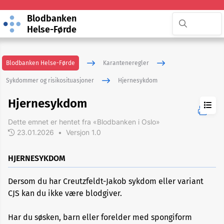
Blodbanken
Helse-Førde
Blodbanken Helse-Førde
Karanteneregler
Sykdommer og risikosituasjoner
Hjernesykdom
Hjernesykdom
Dette emnet er hentet fra «Blodbanken i Oslo»
23.01.2026
•
Versjon 1.0
ADHD
HJERNESYKDOM
Akupunktur
Dersom du har Creutzfeldt-Jakob sykdom eller variant
CJS kan du ikke være blodgiver.
Allergi
Har du søsken, barn eller forelder med spongiform