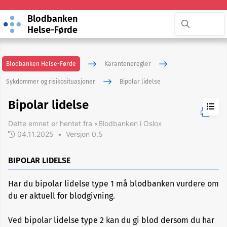
Blodbanken
Helse-Førde
Blodbanken Helse-Førde
Karanteneregler
Sykdommer og risikosituasjoner
Bipolar lidelse
Bipolar lidelse
Dette emnet er hentet fra «Blodbanken i Oslo»
04.11.2025
•
Versjon 0.5
ADHD
BIPOLAR LIDELSE
Akupunktur
Har du bipolar lidelse type 1 må blodbanken vurdere om
du er aktuell for blodgivning.
Allergi
Ved bipolar lidelse type 2 kan du gi blod dersom du har