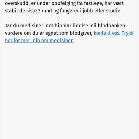
overskudd, er under oppfølging fra fastlege, har vært
Alopecia
stabil de siste 3 mnd og fungerer i jobb eller studie.
Aneurisme
Tar du medisiner mot bipolar lidelse må blodbanken
vurdere om du er egnet som blodgiver,
kontakt oss.
Trykk
her for mer info om medisiner.
Angst
og
depresjon
Apekopper
Belastningssykdommer
Benbrudd
Besvimelse