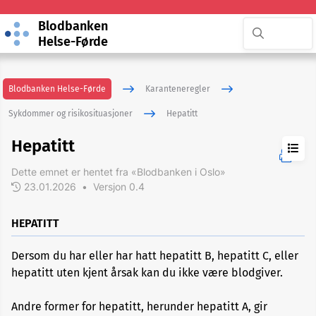
Blodbanken
Helse-Førde
Blodbanken Helse-Førde
Karanteneregler
Sykdommer og risikosituasjoner
Hepatitt
Hepatitt
Dette emnet er hentet fra «Blodbanken i Oslo»
23.01.2026
•
Versjon 0.4
ADHD
HEPATITT
Akupunktur
Dersom du har eller har hatt hepatitt B, hepatitt C, eller
hepatitt uten kjent årsak kan du ikke være blodgiver.
Allergi
Andre former for hepatitt, herunder hepatitt A, gir