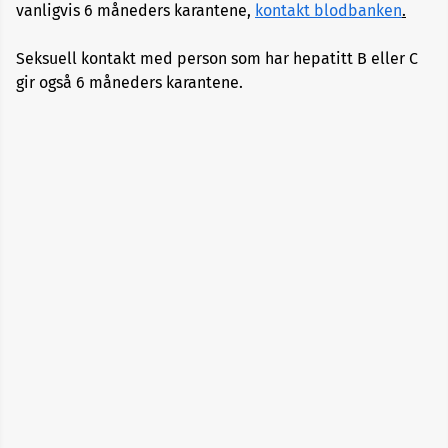
vanligvis 6 måneders karantene,
kontakt blodbanken
.
Alopecia
Seksuell kontakt med person som har hepatitt B eller C
Aneurisme
gir også 6 måneders karantene.
Angst
og
depresjon
Apekopper
Belastningssykdommer
Benbrudd
Besvimelse