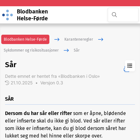
Blodbanken
Helse-Førde
Blodbanken Helse-Førde
Karanteneregler
Sykdommer og risikosituasjoner
Sår
Sår
Dette emnet er hentet fra «Blodbanken i Oslo»
21.10.2025
•
Versjon 0.3
ADHD
SÅR
Akupunktur
Dersom du har sår eller rifter
som er åpne, blødende
eller infiserte skal du ikke gi blod. Ved sår eller rifter
Allergi
som ikke er infiserte, kan du gi blod dersom såret har
lukket seg med hel hinne eller skorpe over.